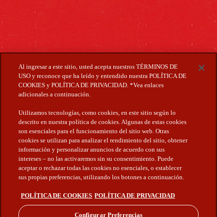
Al ingresar a este sitio, usted acepta nuestros TÉRMINOS DE
Cruzcampo © 2024
USO y reconoce que ha leído y entendido nuestra POLÍTICA DE
Responsable del tratamiento: Heineken España, S.A.
COOKIES y POLÍTICA DE PRIVACIDAD. *Vea enlaces
Datos de contacto: Compañía con C.I.F.A - 28006013 y domicilio social en
Avenida de Andalucía 1, 41007, Sevilla(España)
adicionales a continuación.
Finalidad: Ofrecerte información de interés, teniendo en cuenta tus
intereses, características y preferencias.
Utilizamos tecnologías, como cookies, en este sitio según lo
Legitimación: - Interés legítimo - Consentimiento Expreso - Relación
descrito en nuestra política de cookies. Algunas de estas cookies
contractual
son esenciales para el funcionamiento del sitio web. Otras
Destinatarios: Otras empresas del Grupo Heineken, entidades colaboradoras
cookies se utilizan para analizar el rendimiento del sitio, obtener
así como encargados del tratamiento dentro y fuera de la UE.
Derechos: Acceso, rectificación, supresión, oposición, limitación al
información y personalizar anuncios de acuerdo con sus
tratamiento de datos, portabilidad de datos, así como a no ser objeto de
intereses – no las activaremos sin su consentimiento. Puede
decisiones automatizadas.
aceptar o rechazar todas las cookies no esenciales, o establecer
Información adicional: Para más información adicional, consulta la Política
sus propias preferencias, utilizando los botones a continuación.
de Privacidad de HEINEKEN en el siguiente enlace:
https://www.cruzcampo.es/politica-privacidad
No compartir contenidos de esta página con menores de 18 años.
POLÍTICA DE COOKIES
POLÍTICA DE PRIVACIDAD
CRUZCAMPO® ligada al Código de Autorregulación Publicitaria de Cerveceros
de España para el consumo responsable de cerveza, 2018. 6,4% alc./vol.
Configurar Preferencias