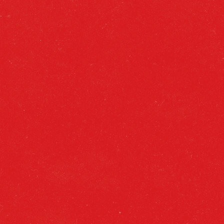
poderío.
Personalidad propia, carácter único y
refrescante como ninguna, se encuentran
gracias a unas raíces de una tierra de
acentos. Inspirada en la receta original de
1904.
Alcohol: 5,7%
Maridaje: Platos con picante, mostazas,
escabeches, salazones, carnes blancas,
pescados a la plancha, barbacoas y quesos
poco curados.
Lúpulo y extracto de lúpulo. Agua. Malta de
cebada. Maíz.