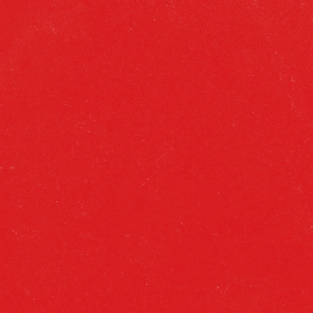
DE FABRICACIÓN
Maceración de malta y posterior
fermentación del mosto obtenido. por la
exclusiva cepa de levadura cervecera
seleccionada.
Maduración a 0ºC y posterior proceso de
triple filtrado para obtener un
producto brillante y estable en el
mercado.