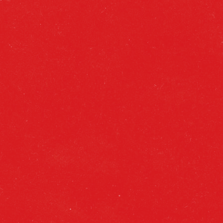
NUESTRAS CERVEZAS
SOBRE NOSOTROS
Aviso Legal
Políticas Sociales
|
Privacidad
Sostenibilidad
|
Alcohol y Salud
Cruzcampo Volver
|
Cookies
Editar Cookies
|
Contacto
900 838 668
|