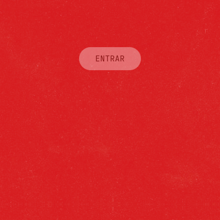
ENTRAR
PILSEN
Sabor suave, toque aromático y amargor
moderado desde 1904. Casi ná.
Y es que la fórmula de nuestra mítica
Cruzcampo Pilsen la dotan de un sabor y un
carácter único.
VER CATÁLOGO